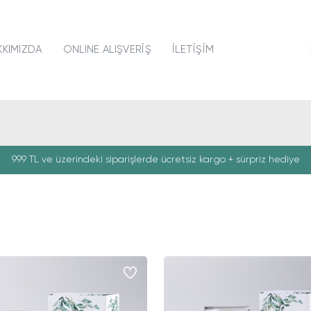
KKIMIZDA
ONLINE ALIŞVERİŞ
İLETİŞİM
999 TL ve üzerindeki siparişlerde ücretsiz kargo + sürpriz hediye